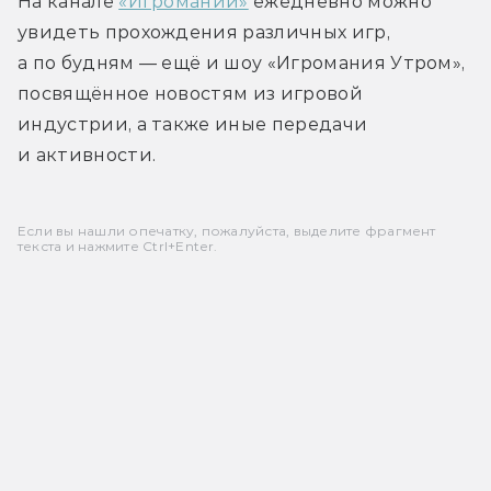
На канале 
«Игромании»
 ежедневно можно 
увидеть прохождения различных игр, 
а по будням — ещё и шоу «Игромания Утром», 
посвящённое новостям из игровой 
индустрии, а также иные передачи 
и активности.
Если вы нашли опечатку, пожалуйста, выделите фрагмент
текста и нажмите Ctrl+Enter.