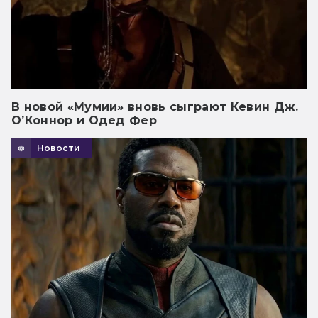
В новой «Мумии» вновь сыграют Кевин Дж.
О’Коннор и Одед Фер
Новости