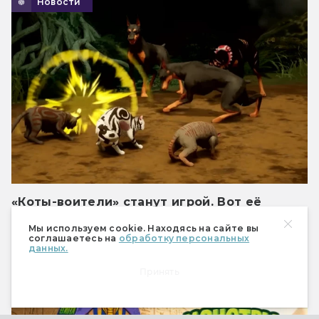
Новости
«Коты-воители» станут игрой. Вот её
трейлер
Мы используем cookie. Находясь на сайте вы
И когда там мультсериал?
соглашаетесь на
обработку персональных
данных.
РЕКЛАМА
Принять