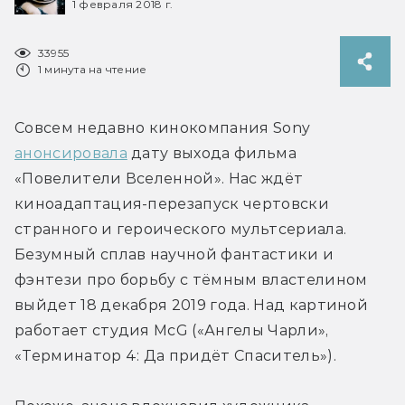
1 февраля 2018 г.
33955
1 минута на чтение
Совсем недавно кинокомпания Sony 
анонсировала
 дату выхода фильма 
«Повелители Вселенной». Нас ждёт 
киноадаптация-перезапуск чертовски 
странного и героического мультсериала. 
Безумный сплав научной фантастики и 
фэнтези про борьбу с тёмным властелином 
выйдет 18 декабря 2019 года. Над картиной 
работает студия McG («Ангелы Чарли», 
«Терминатор 4: Да придёт Спаситель»).