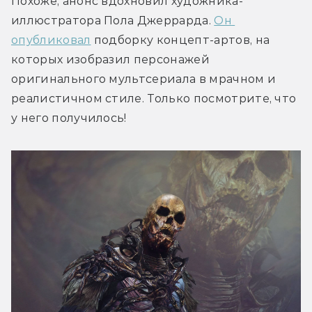
Похоже, анонс вдохновил художника-
иллюстратора Пола Джеррарда. 
Он 
опубликовал
 подборку концепт-артов, на 
которых изобразил персонажей 
оригинального мультсериала в мрачном и 
реалистичном стиле. Только посмотрите, что 
у него получилось!