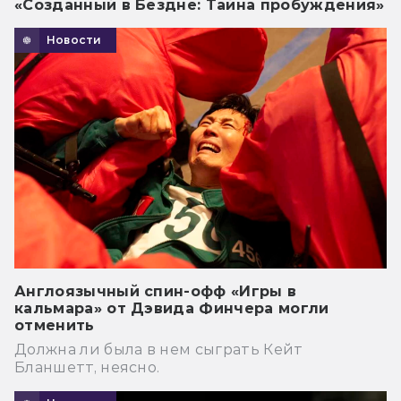
«Созданный в Бездне: Тайна пробуждения»
Новости
Англоязычный спин-офф «Игры в
кальмара» от Дэвида Финчера могли
отменить
Должна ли была в нем сыграть Кейт
Бланшетт, неясно.