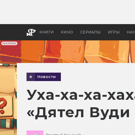
Какие
авгус
апока
детск
КНИГИ
КИНО
СЕРИАЛЫ
ИГРЫ
НА
РЕКЛАМА
Новости
Уха-ха-ха-ха
«Дятел Вуди 
Дмитрий Кинский