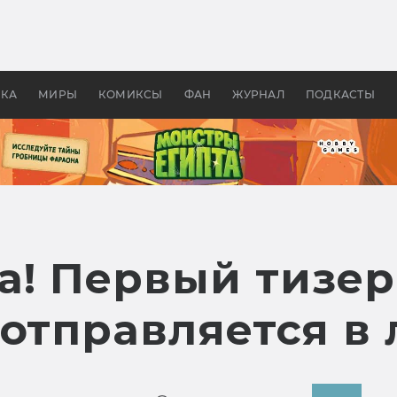
 фильмы смотреть в
Как создавались «Страшил
те 2026? В мире —
фильм, без которого не б
липсис, в России —
бы «Властелина колец»
ие комедии
УКА
МИРЫ
КОМИКСЫ
ФАН
ЖУРНАЛ
ПОДКАСТЫ
ха! Первый тизе
отправляется в 