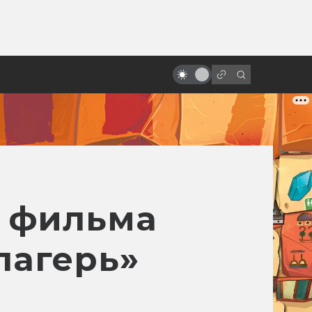
ы»:
Почему Хаяо Миядзаки — гений.
ыло
Все фильмы великого
режиссёра
р фильма
лагерь»