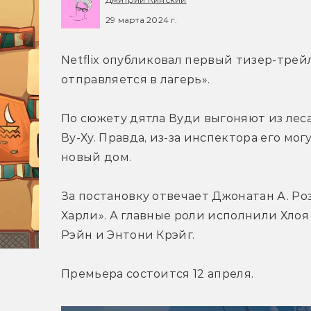
29 марта 2024 г.
Netflix опубликовал первый тизер-трей
отправляется в лагерь».
По сюжету дятла Вуди выгоняют из леса,
Ву-Ху. Правда, из-за инспектора его мог
новый дом.
За постановку отвечает Джонатан А. Ро
Харли». А главные роли исполнили Хлоя 
Рэйн и Энтони Крэйг.
Премьера состоится 12 апреля.