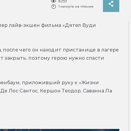
8233
1 минута на чтение
лер лайв-экшен фильма «Дятел Вуди 
 после чего он находит пристанище в лагере 
ут закрыть, поэтому герою нужно спасти 
зенбаум, приложивший руку к «Жизни 
Де Лос Сантос, Кершон Теодор, Саванна Ла 