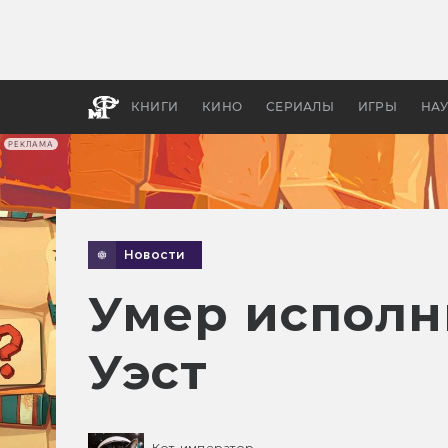
Какие
авгус
апока
детск
КНИГИ
КИНО
СЕРИАЛЫ
ИГРЫ
НА
РЕКЛАМА
Новости
Умер исполн
Уэст
Кот-император