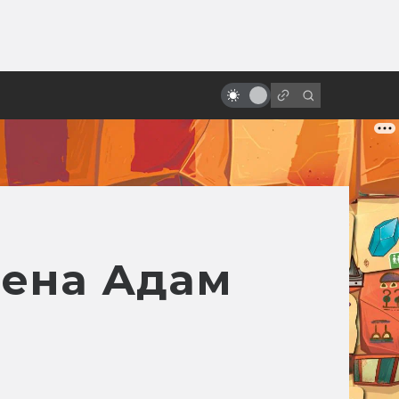
ы»:
ыло
Дэнни Эльфман и его
мистическая музыка
мена Адам