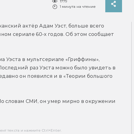
1779
1 минута на чтение
анский актёр Адам Уэст, больше всего 
известный по роли Бэтмена в одноимённом сериале 60-х годов. Об этом сообщает 
ма Уэста в мультсериале «Гриффины», 
Последний раз Уэста можно было увидеть в 
едавно он появился и в «Теории большого 
о словам СМИ, он умер мирно в окружении 
т текста и нажмите Ctrl+Enter.