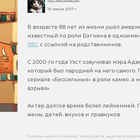
10 июня 2017 г.
В возрасте 88 лет из жизни ушёл америк
BBC
 с ссылкой на родственников.
С 2000-го года Уэст озвучивал мэра Ада
который был пародией на него самого. 
сериале «Бессильные» в роли камео, а н
взрыва»
Актёр долгое время болел лейкемией. П
жены, детей, внуков и правнуков.
Если вы нашли опечатку, пожалуйста, выделите фрагмен