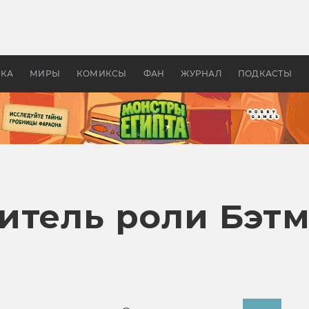
 фильмы смотреть в
Как создавались «Страшил
те 2026? В мире —
фильм, без которого не б
липсис, в России —
бы «Властелина колец»
ие комедии
УКА
МИРЫ
КОМИКСЫ
ФАН
ЖУРНАЛ
ПОДКАСТЫ
итель роли Бэт