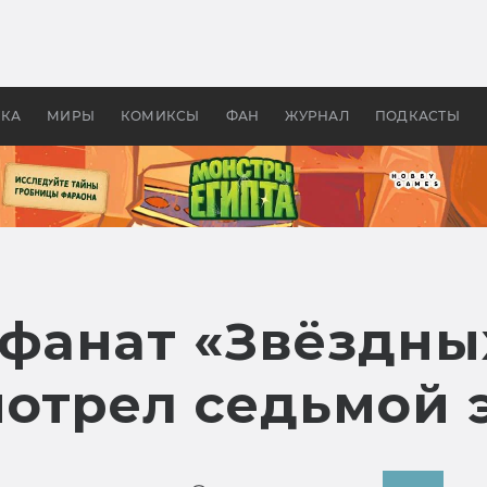
 фильмы смотреть в
Как создавались «Страшил
те 2026? В мире —
фильм, без которого не б
липсис, в России —
бы «Властелина колец»
ие комедии
УКА
МИРЫ
КОМИКСЫ
ФАН
ЖУРНАЛ
ПОДКАСТЫ
анат «Звёздны
отрел седьмой 