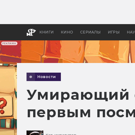
Какие
авгус
апока
детск
КНИГИ
КИНО
СЕРИАЛЫ
ИГРЫ
НА
РЕКЛАМА
Новости
Умирающий ф
первым посм
Кот-император