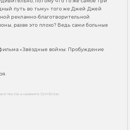
дивительно, потому что то же самое три 
ный путь во тьму» того же Джей Джей 
чной рекламно-благотворительной 
оны, разве это плохо? Ведь сами больные 
фильма «Звёздные войны: Пробуждение 
ря.
т текста и нажмите Ctrl+Enter.