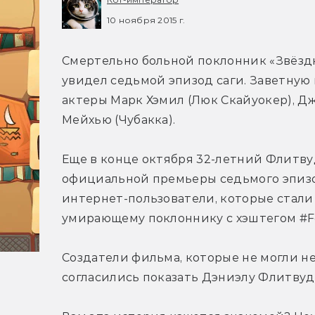
10 ноября 2015 г.
Смертельно больной поклонник «Звёзд
увидел седьмой эпизод саги. Заветную
актеры Марк Хэмил (Люк Скайуокер), Д
Мейхью (Чубакка).
Еще в конце октября 32-летний Флитвуд
официальной премьеры седьмого эпизод
интернет-пользователи, которые стали
умирающему поклоннику с хэштегом #Fo
Создатели фильма, которые не могли не
согласились показать Дэниэлу Флитвуд