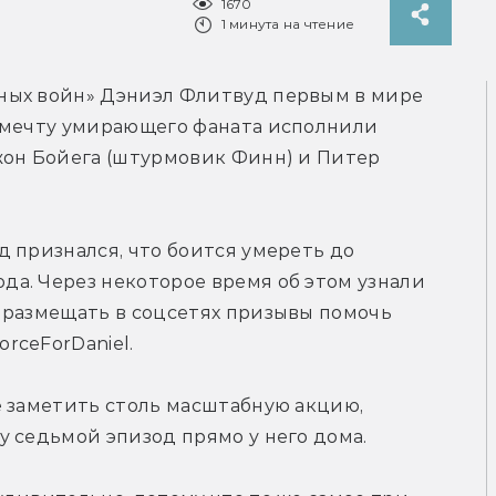
1670
1 минута на чтение
ных войн» Дэниэл Флитвуд первым в мире 
 мечту умирающего фаната исполнили 
жон Бойега (штурмовик Финн) и Питер 
 признался, что боится умереть до 
а. Через некоторое время об этом узнали 
 размещать в соцсетях призывы помочь 
rceForDaniel.
 заметить столь масштабную акцию, 
у седьмой эпизод прямо у него дома.