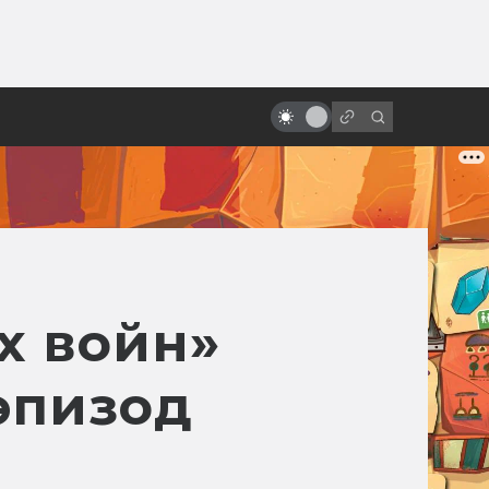
ы»:
ыло
«Песнь моря»: мультфильм с
настоящим волшебством
х войн»
эпизод