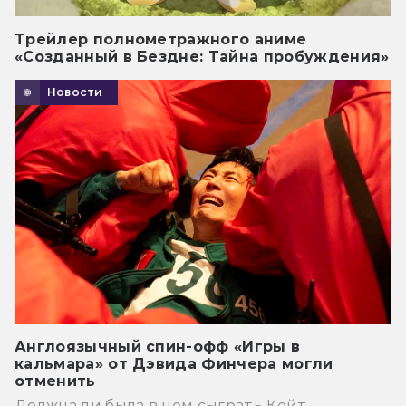
Трейлер полнометражного аниме
«Созданный в Бездне: Тайна пробуждения»
Новости
Англоязычный спин-офф «Игры в
кальмара» от Дэвида Финчера могли
отменить
Должна ли была в нем сыграть Кейт