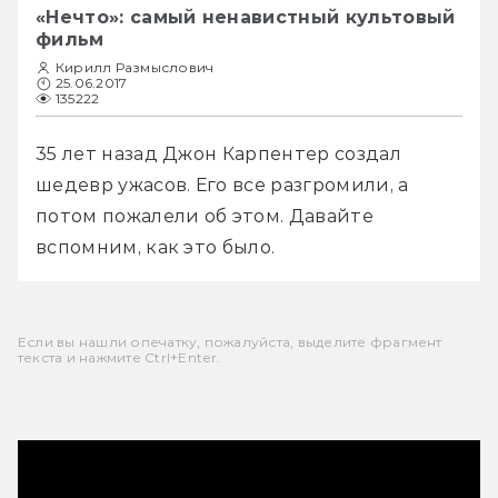
«Нечто»: самый ненавистный культовый
фильм
Кирилл Размыслович
25.06.2017
135222
35 лет назад Джон Карпентер создал 
шедевр ужасов. Его все разгромили, а 
потом пожалели об этом. Давайте 
вспомним, как это было.
Если вы нашли опечатку, пожалуйста, выделите фрагмент
текста и нажмите Ctrl+Enter.