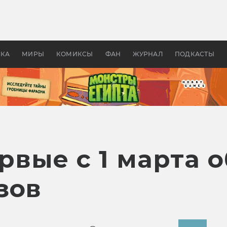
 фильмы смотреть в
Как создавались «Страшил
те 2026? В мире —
фильм, без которого не б
липсис, в России —
бы «Властелина колец»
ие комедии
УКА
МИРЫ
КОМИКСЫ
ФАН
ЖУРНАЛ
ПОДКАСТЫ
ервые с 1 марта 
зов