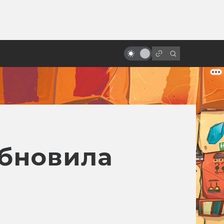
ы»:
ыло
Как смотрится «Месть ситхов»
спустя двадцать лет?
обновила