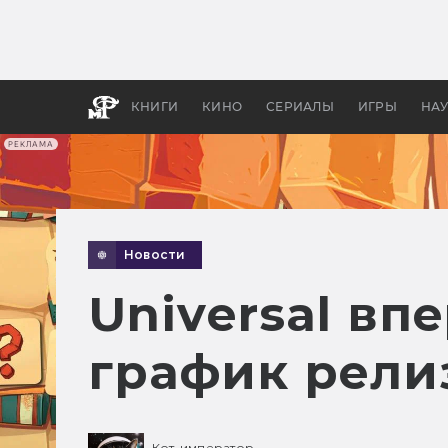
Какие
авгус
апока
детск
КНИГИ
КИНО
СЕРИАЛЫ
ИГРЫ
НА
РЕКЛАМА
Новости
Universal вп
график рели
Кот-император