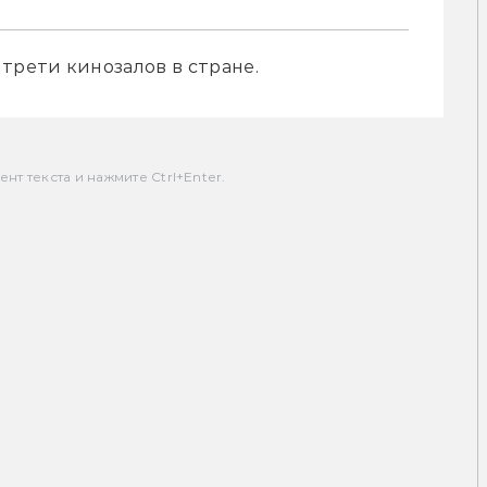
трети кинозалов в стране.
т текста и нажмите Ctrl+Enter.