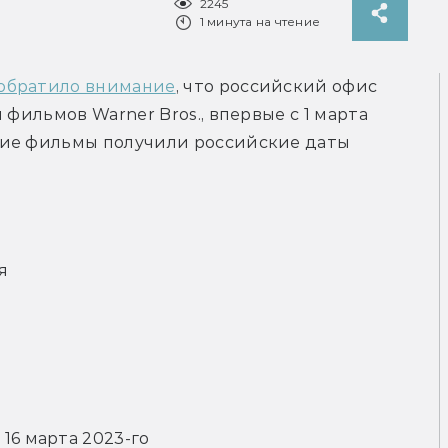
2245
1 минута на чтение
обратило внимание
, что российский офис 
фильмов Warner Bros., впервые с 1 марта 
щие фильмы получили российские даты 
я
16 марта 2023-го