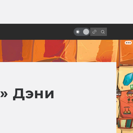
от
«Время первых»: что правда, а
что вымысел
» Дэни