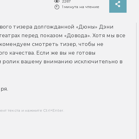
2267
1 минута на чтение
рвого тизера долгожданной «Дюны» Дэни 
еатрах перед показом «Довода». Хотя мы все 
комендуем смотреть тизер, чтобы не 
го качества. Если же вы не готовы 
ем ролик вашему вниманию исключительно в 
ря.
т текста и нажмите Ctrl+Enter.