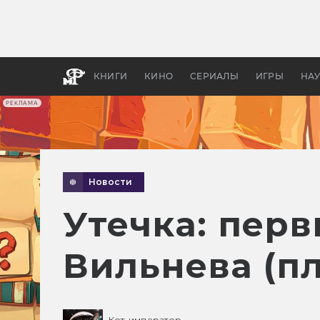
Как с
фильм
бы «В
КНИГИ
КИНО
СЕРИАЛЫ
ИГРЫ
НА
РЕКЛАМА
Новости
Утечка: пер
Вильнева (пл
Кот-император