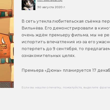
30 августа 2020 г.
В сеть утекла любительская съёмка пе
Вильнёва. Его демонстрировали в кинот
очень ждём премьеру фильма, мы не ре
испортить впечатления из-за его ужасно
потерпеть до 9 сентября, то предлага
ознакомительных целях.
Премьера «Дюны» планируется 17 декаб
Если вы нашли опечатку, пожалуйста, выделите фрагмен