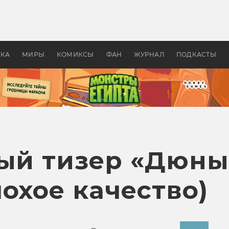
оздавались «Страшилы»:
«Одиссея» Нолана: что эт
, без которого не было
фильм сделал с Гомером и
ластелина колец»
Древней Грецией
УКА
МИРЫ
КОМИКСЫ
ФАН
ЖУРНАЛ
ПОДКАСТЫ
вый тизер «Дюны
охое качество)