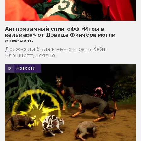
Англоязычный спин-офф «Игры в
кальмара» от Дэвида Финчера могли
отменить
Должна ли была в нем сыграть Кейт
Бланшетт, неясно.
Новости