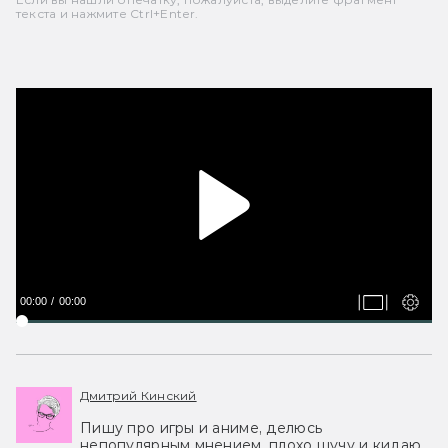
текста и нажмите Ctrl+Enter.
00:00
00:00
Дмитрий Кинский
Пишу про игры и аниме, делюсь
непопулярным мнением, плохо шучу и кидаю