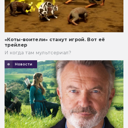
«Коты-воители» станут игрой. Вот её
трейлер
И когда там мультсериал?
Новости