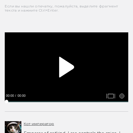
Если вы нашли опечатку, пожалуйста, выделите фрагмент
текста и нажмите Ctrl+Enter.
00:00
00:00
Кот-император