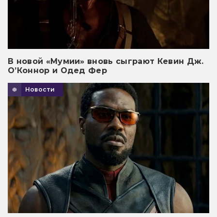
В новой «Мумии» вновь сыграют Кевин Дж.
О’Коннор и Одед Фер
Новости