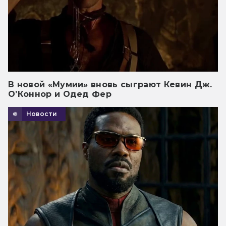
В новой «Мумии» вновь сыграют Кевин Дж.
О’Коннор и Одед Фер
Новости