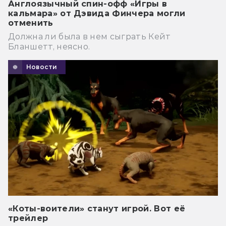
Англоязычный спин-офф «Игры в
кальмара» от Дэвида Финчера могли
отменить
Должна ли была в нем сыграть Кейт
Бланшетт, неясно.
Новости
«Коты-воители» станут игрой. Вот её
трейлер