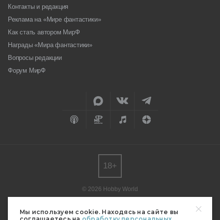
Контакты и редакция
Реклама на «Мире фантастики»
Как стать автором МирФ
Награды «Мира фантастики»
Вопросы редакции
Форум МирФ
18+
© 2026 Hobby World
Любое использование материалов допускается только с согласия
редакции.
Мы используем cookie. Находясь на сайте вы
соглашаетесь на
обработку персональных
Мнение авторов может не совпадать с мнением редакции.