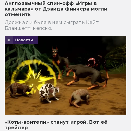
Англоязычный спин-офф «Игры в
кальмара» от Дэвида Финчера могли
отменить
Должна ли была в нем сыграть Кейт
Бланшетт, неясно.
Новости
«Коты-воители» станут игрой. Вот её
трейлер