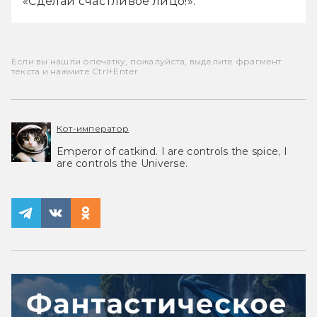
«Сделай счастливое лицо!».
Если вы нашли опечатку, пожалуйста, выделите фрагмент
текста и нажмите Ctrl+Enter.
Кот-император
Emperor of catkind. I are controls the spice, I
are controls the Universe.