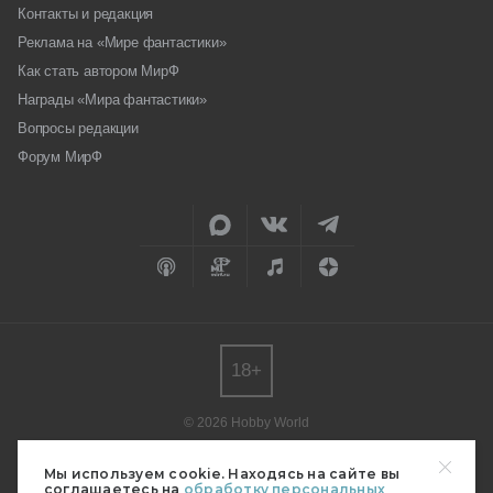
Контакты и редакция
Реклама на «Мире фантастики»
Как стать автором МирФ
Награды «Мира фантастики»
Вопросы редакции
Форум МирФ
18+
© 2026 Hobby World
Любое использование материалов допускается только с согласия
редакции.
Мы используем cookie. Находясь на сайте вы
соглашаетесь на
обработку персональных
Мнение авторов может не совпадать с мнением редакции.