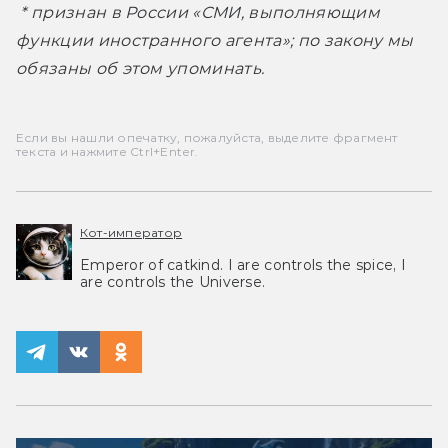
 * признан в России «СМИ, выполняющим 
функции иностранного агента»; по закону мы 
обязаны об этом упоминать.
Если вы нашли опечатку, пожалуйста, выделите фрагмент
текста и нажмите Ctrl+Enter.
Кот-император
Emperor of catkind. I are controls the spice, I
are controls the Universe.