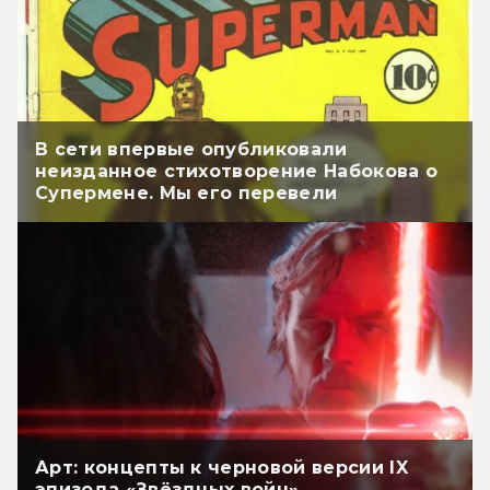
В сети впервые опубликовали
неизданное стихотворение Набокова о
Супермене. Мы его перевели
Арт: концепты к черновой версии IX
эпизода «Звёздных войн»