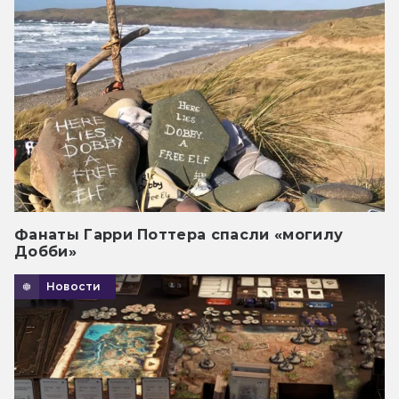
Фанаты Гарри Поттера спасли «могилу
Добби»
Новости