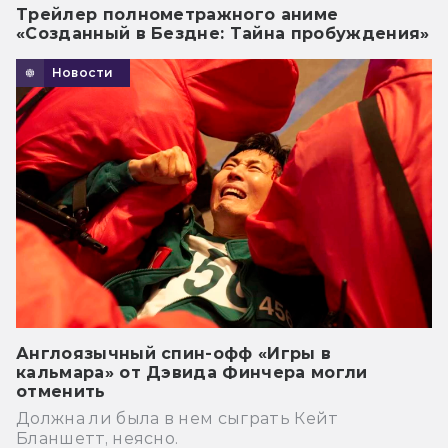
Трейлер полнометражного аниме
«Созданный в Бездне: Тайна пробуждения»
Новости
Англоязычный спин-офф «Игры в
кальмара» от Дэвида Финчера могли
отменить
Должна ли была в нем сыграть Кейт
Бланшетт, неясно.