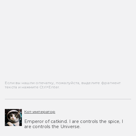
Если вы нашли опечатку, пожалуйста, выделите фрагмент
текста и нажмите Ctrl+Enter.
Кот-император
Emperor of catkind. I are controls the spice, I
are controls the Universe.