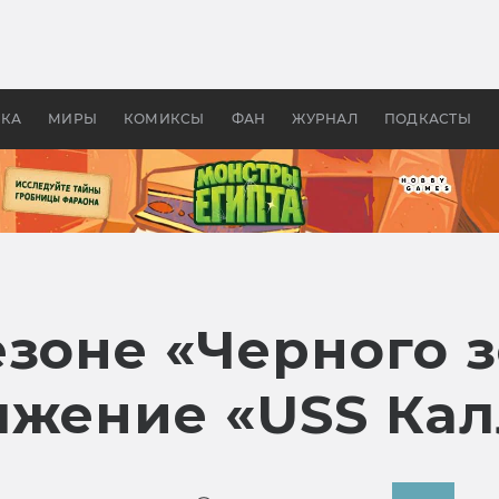
оздавались «Страшилы»:
«Одиссея» Нолана: что эт
, без которого не было
фильм сделал с Гомером и
ластелина колец»
Древней Грецией
УКА
МИРЫ
КОМИКСЫ
ФАН
ЖУРНАЛ
ПОДКАСТЫ
езоне «Черного 
лжение «USS Кал