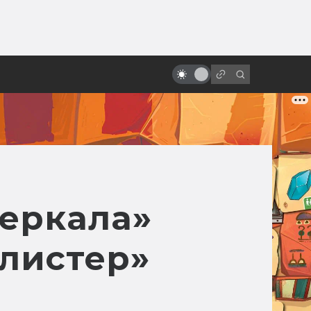
от
«Матрица»: как создавался
культовый фильм. 15 лет как
ложки нет
зеркала»
листер»