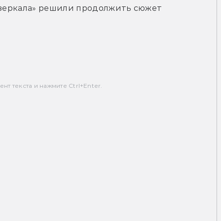
 зеркала» решили продолжить сюжет 
т текста и нажмите Ctrl+Enter.