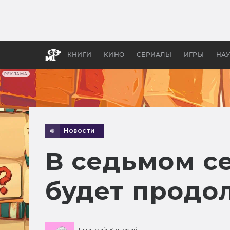
Как с
фильм
бы «В
КНИГИ
КИНО
СЕРИАЛЫ
ИГРЫ
НА
РЕКЛАМА
Новости
В седьмом с
будет продо
Дмитрий Кинский