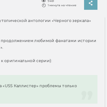
9461
1 минута на чтение
иутопической антологии «Черного зеркала» 
ет продолжением любимой фанатами истории 
».
к оригинальной серии):
а «USS Каллистер» проблемы только 