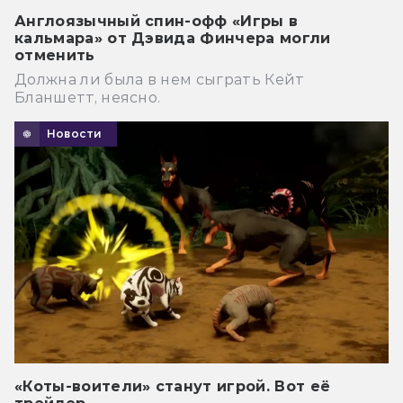
Англоязычный спин-офф «Игры в
кальмара» от Дэвида Финчера могли
отменить
Должна ли была в нем сыграть Кейт
Бланшетт, неясно.
Новости
«Коты-воители» станут игрой. Вот её