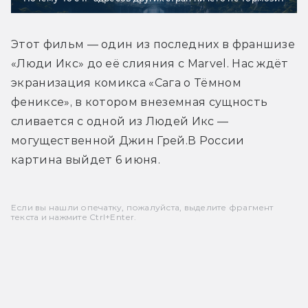
Этот фильм — один из последних в франшизе 
«Люди Икс» до её слияния с Marvel. Нас ждёт 
экранизация комикса «Сага о Тёмном 
фениксе», в котором внеземная сущность 
сливается с одной из Людей Икс — 
могущественной Джин Грей.В России 
картина выйдет 6 июня.
Если вы нашли опечатку, пожалуйста, выделите фрагмент
текста и нажмите Ctrl+Enter.