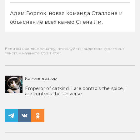
Адам Ворлок, новая команда Сталлоне и 
объяснение всех камео Стена Ли.
Если вы нашли опечатку, пожалуйста, выделите фрагмент
текста и нажмите Ctrl+Enter.
Кот-император
Emperor of catkind. I are controls the spice, I
are controls the Universe.