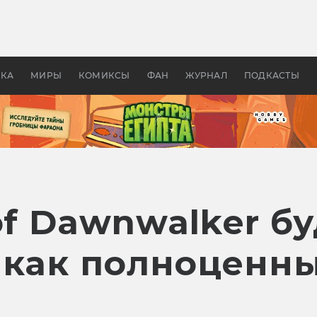
оздавались «Страшилы»:
«Одиссея» Нолана: что эт
, без которого не было
фильм сделал с Гомером и
ластелина колец»
Древней Грецией
УКА
МИРЫ
КОМИКСЫ
ФАН
ЖУРНАЛ
ПОДКАСТЫ
of Dawnwalker б
 как полноценн