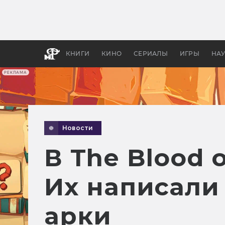
Как с
фильм
бы «В
КНИГИ
КИНО
СЕРИАЛЫ
ИГРЫ
НА
РЕКЛАМА
Новости
В The Blood 
Их написали
арки