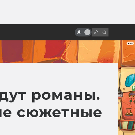
от
Питер Джексон: король трэша и
мёртвых девочек
удут романы.
ые сюжетные