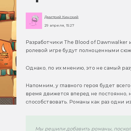
Дмитрий Кинский
29 апреля, 15:27
Разработчики T
he Blood of Dawnwalker 
ролевой игре будут полноценными сюж
Однако, по их мнению, это не самый р
Напомним, у главного героя будет всего
время движется вперед не постоянно, н
способствовать. Романы как раз одни из 
Мы решили добавить романы, поскольк