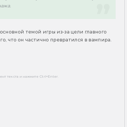
ажа. 
основной темой игры из-за цели главного 
ого, что он частично превратился в вампира.
т текста и нажмите Ctrl+Enter.