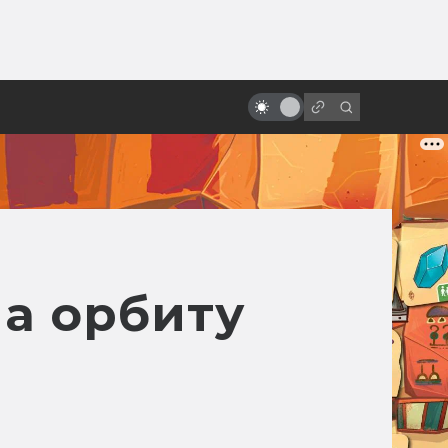
ы»:
ыло
Помянем киновселенную DC: все
фильмы от худшего к лучшему
на орбиту