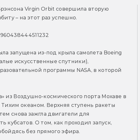
рэнсона Virgin Orbit совершила вторую 
биту – на этот раз успешно.
350960438444511232
ла запущена из-под крыла самолета Boeing 
малые искусственные спутники), 
бразовательной программы NASA, в которой 
» из Воздушно-космического порта Мохаве в 
 Тихим океаном. Верхняя ступень ракеты 
тем снова зажгла двигатели для 
 кубсатов. О том, как проходил запуск, 
 обойдясь без прямого эфира. 