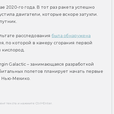
ае 2020-го года. В тот раз ракета успешно 
стила двигатели, которые вскоре затухли. 
путник.
льтате расследования 
была обнаружена
, по которой в камеру сгорания первой 
 кислород.
gin Galactic – занимающаяся разработкой 
битальных полетов планирует начать первые 
в Нью-Мехико.
т текста и нажмите Ctrl+Enter.