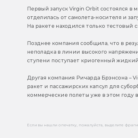
Первый запуск Virgin Orbit состоялся в м
отделилась от самолета-носителя и запу
На ракете находился только тестовый с
Позднее компания сообщила, что в резу
неполадка в линии высокого напряжения
ступени поступает криогенный жидкий
Другая компания Ричарда Брэнсона – Vir
ракет и пассажирских капсул для субор
коммерческие полеты уже в этом году 
Если вы нашли опечатку, пожалуйста, выделите фрагмен