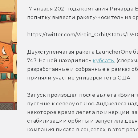
17 января 2021 года компания Ричарда Б
попытку вывести ракету-носитель на ор
https://twitter.com/Virgin_Orbit/status/1
Двухступенчатая ракета LauncherOne бы
747. На ней находились 
кубсаты
 (сверх
разработанные и собранные в рамках о
приняли участие университеты США.
Запуск произошел после вылета «Боинга
пустыне к северу от Лос-Анджелеса над
некоторое время летела по инерции, за
стабилизации орбиты и запустила девять
компания писала в соцсетях, в этот раз