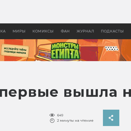
 фильмы смотреть в
Как создавались «Страшил
те 2026? В мире —
фильм, без которого не б
липсис, в России —
бы «Властелина колец»
ие комедии
УКА
МИРЫ
КОМИКСЫ
ФАН
ЖУРНАЛ
ПОДКАСТЫ
 впервые вышла 
649
2 минуты на чтение