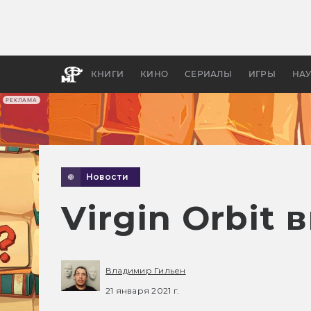
Какие
авгус
апока
детск
КНИГИ
КИНО
СЕРИАЛЫ
ИГРЫ
НА
РЕКЛАМА
Новости
Virgin Orbit
Владимир Гильен
21 января 2021 г.