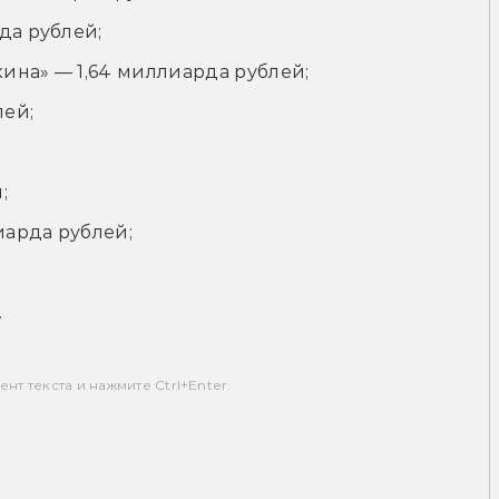
да рублей;
ина» — 1,64 миллиарда рублей;
лей;
;
иарда рублей;
.
т текста и нажмите Ctrl+Enter.