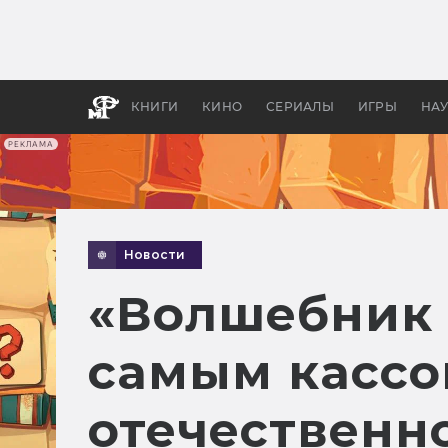
Как с
фильм
бы «В
КНИГИ
КИНО
СЕРИАЛЫ
ИГРЫ
НА
РЕКЛАМА
Новости
«Волшебник 
самым кассо
отечественн