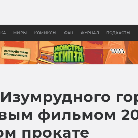
оздавались «Страшилы»:
«Одиссея» Нолана: что эт
, без которого не было
фильм сделал с Гомером и
ластелина колец»
Древней Грецией
УКА
МИРЫ
КОМИКСЫ
ФАН
ЖУРНАЛ
ПОДКАСТЫ
Изумрудного го
вым фильмом 20
ом прокате