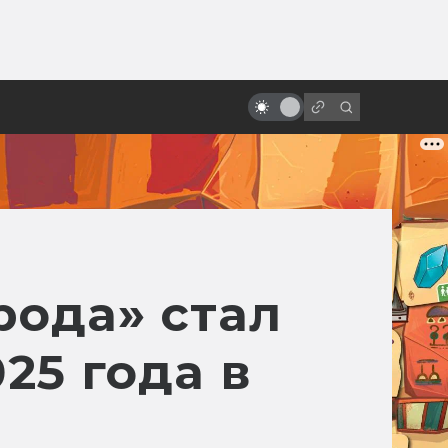
от
Почему фантастика приносит
миллиарды
рода» стал
25 года в