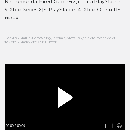
Necromunda: Hired Gun выйдет на PlayStation 
5, Xbox Series X|S, PlayStation 4, Xbox One и ПК 1 
июня.
Если вы нашли опечатку, пожалуйста, выделите фрагмент
текста и нажмите Ctrl+Enter.
00:00
00:00