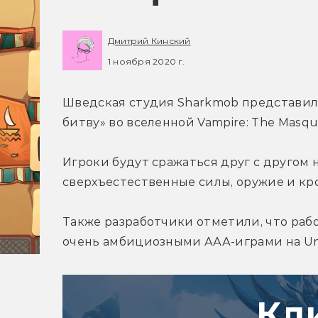
Дмитрий Кинский
1 ноября 2020 г.
Шведская студия Sharkmob представил
битву» во вселенной Vampire: The Masqu
Игроки будут сражаться друг с другом н
сверхъестественные силы, оружие и кро
Также разработчики отметили, что раб
очень амбициозными ААА-играми на Unr
Кл