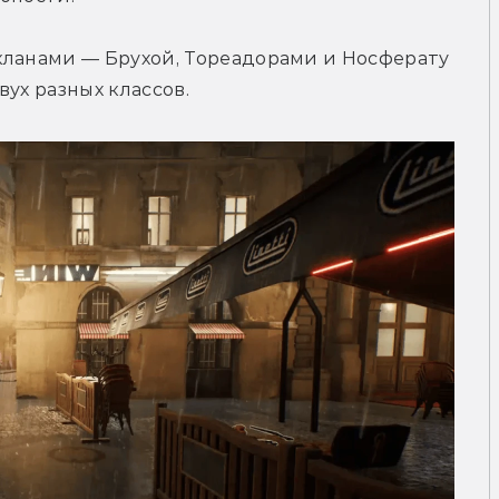
кланами — Брухой, Тореадорами и Носферату 
ух разных классов.