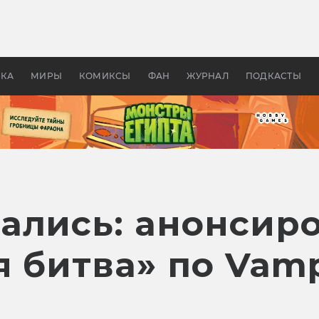
оздавались «Страшилы»:
«Одиссея» Нолана: что эт
, без которого не было
фильм сделал с Гомером и
ластелина колец»
Древней Грецией
УКА
МИРЫ
КОМИКСЫ
ФАН
ЖУРНАЛ
ПОДКАСТЫ
ались: анонсир
 битва» по Vamp