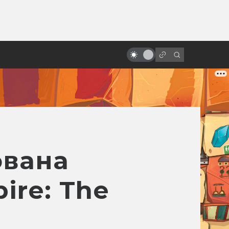
от
Помянем киновселенную DC: все
фильмы от худшего к лучшему
ована
ire: The