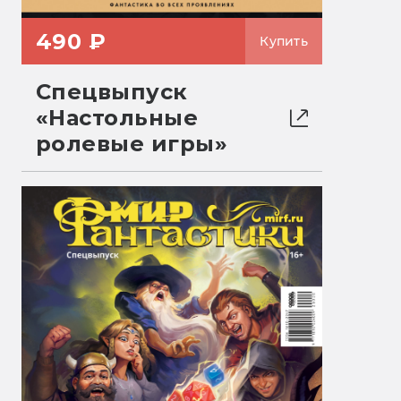
490 ₽
Купить
Спецвыпуск
«Настольные
ролевые игры»