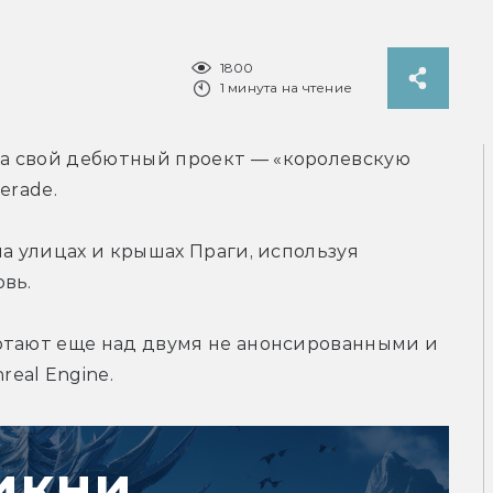
1800
1 минута на чтение
а свой дебютный проект — «королевскую 
erade.
а улицах и крышах Праги, используя 
вь.
отают еще над двумя не анонсированными и 
eal Engine.
икни,