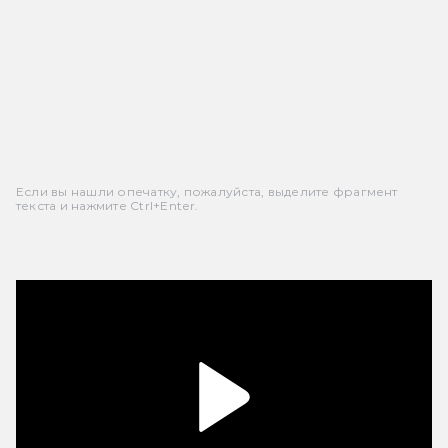
Если вы нашли опечатку, пожалуйста, выделите фрагмент
текста и нажмите Ctrl+Enter.