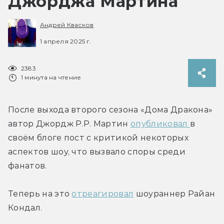
Джорджа Мартина
Андрей Квасков
1 апреля 2025 г.
2383
1 минута на чтение
После выхода второго сезона «Дома Дракона» 
автор Джордж Р.Р. Мартин 
опубликовал 
в 
своём блоге пост с критикой некоторых 
аспектов шоу, что вызвало споры среди 
фанатов. 
Теперь на это 
отреагировал
 шоураннер Райан 
Кондал.