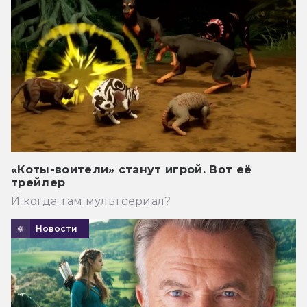
«Коты-воители» станут игрой. Вот её
трейлер
И когда там мультсериал?
Новости