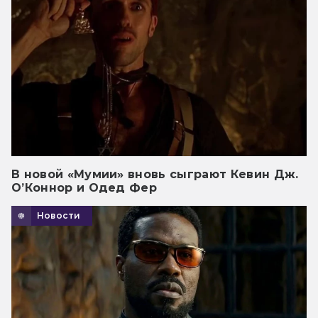
В новой «Мумии» вновь сыграют Кевин Дж.
О’Коннор и Одед Фер
Новости