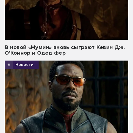
В новой «Мумии» вновь сыграют Кевин Дж.
О’Коннор и Одед Фер
Новости