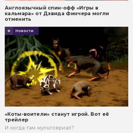
Англоязычный спин-офф «Игры в
кальмара» от Дэвида Финчера могли
отменить
Новости
«Коты-воители» станут игрой. Вот её
трейлер
И когда там мультсериал?