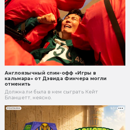
Англоязычный спин-офф «Игры в
кальмара» от Дэвида Финчера могли
отменить
Должна ли была в нем сыграть Кейт
Бланшетт, неясно.
РЕКЛАМА