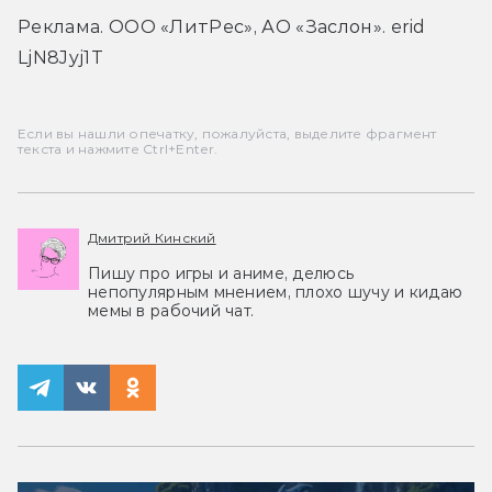
Реклама. ООО «ЛитРес», АО «Заслон». 
erid 
LjN8Jyj1T 
Если вы нашли опечатку, пожалуйста, выделите фрагмент
текста и нажмите Ctrl+Enter.
Дмитрий Кинский
Пишу про игры и аниме, делюсь
непопулярным мнением, плохо шучу и кидаю
мемы в рабочий чат.