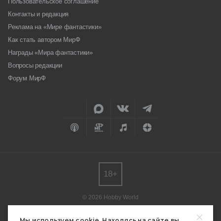
Пользовательское соглашение
Контакты и редакция
Реклама на «Мире фантастики»
Как стать автором МирФ
Награды «Мира фантастики»
Вопросы редакции
Форум МирФ
18+
© 2026 Hobby World
Любое использование материалов допускается только с согласия
редакции.
Мы используем cookie. Находясь на сайте вы