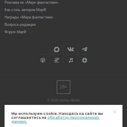
Реклама на «Мире фантастики»
Как стать автором МирФ
Награды «Мира фантастики»
Вопросы редакции
Форум МирФ
18+
© 2026 Hobby World
Любое использование материалов допускается только с согласия
редакции.
Мы используем cookie. Находясь на сайте вы
соглашаетесь на
обработку персональных
Мнение авторов может не совпадать с мнением редакции.
данных.
Свидетельство о регистрации СМИ серия Эл № ФС77-82485