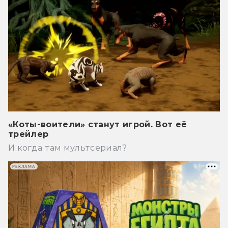
«Коты-воители» станут игрой. Вот её
трейлер
И когда там мультсериал?
РЕКЛАМА