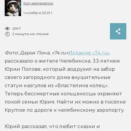
Кот-император
1 ноября 2021 г.
2997
2 минуты на чтение
Фото: Дарья Пона, «74.ru»
Издание «74.ru»
рассказало о жителе Челябинска, 33-летнем 
Юрии Попове, который водрузил на забор 
своего загородного дома внушительные 
статуи назгулов из «Властелина колец». 
Теперь бессмертные кольценосцы охраняют 
покой семьи Юрия. Найти их можно в посёлке 
Круглое по дороге к челябинскому аэропорту.
Юрий рассказал, что любит сказки и 