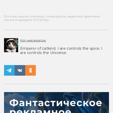
Если вы нашли опечатку, пожалуйста, выделите фрагмент
текста и нажмите Ctrl+Enter.
Кот-император
Emperor of catkind. I are controls the spice, I
are controls the Universe.