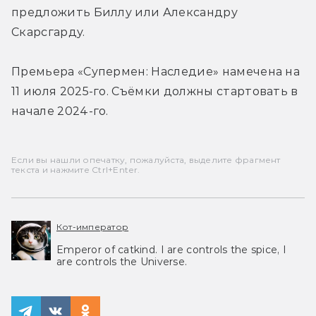
предложить Биллу или Александру 
Скарсгарду.
Премьера «Супермен: Наследие» намечена на 
11 июля 2025-го. Съёмки должны стартовать в 
начале 2024-го.
Если вы нашли опечатку, пожалуйста, выделите фрагмент
текста и нажмите Ctrl+Enter.
Кот-император
Emperor of catkind. I are controls the spice, I
are controls the Universe.