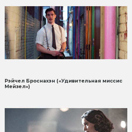
Рэйчел Броснахэн («Удивительная миссис 
Мейзел»)