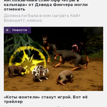
Англоязычный спин-офф «Игры в
кальмара» от Дэвида Финчера могли
отменить
Должна ли была в нем сыграть Кейт
Бланшетт, неясно.
Новости
«Коты-воители» станут игрой. Вот её
трейлер