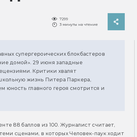
7299
3 минуты на чтение
лавных супергероических блокбастеров
ние домой». 29 июня западные
ецензиями. Критики хвалят
школьную жизнь Питера Паркера,
ем юность главного героя смотрится и
енте 88 баллов из 100. Журналист считает, 
еми сценами, в которых Человек-паук ходит 