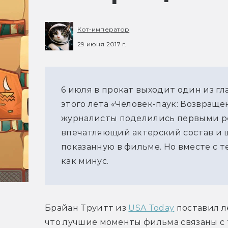
Кот-император
29 июня 2017 г.
6 июля в прокат выходит один из г
этого лета «Человек-паук: Возвраще
журналисты поделились первыми р
впечатляющий актерский состав и 
показанную в фильме. Но вместе с т
как минус.
Брайан Труитт из 
USA Today
 поставил л
что лучшие моменты фильма связаны с т