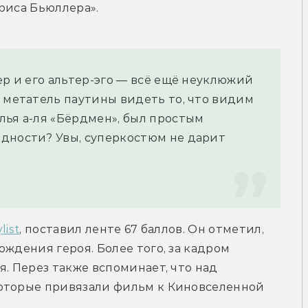
риса Бьюллера».
ер и его альтер-эго — всё ещё неуклюжий 
 метатель паутины видеть то, что видим 
ья а-ля «Бёрдмен», был простым 
дности? Увы, суперкостюм не дарит 
list
, поставил ленте 67 баллов. Он отметил, 
ждения героя. Более того, за кадром 
. Перез также вспоминает, что над 
оторые привязали фильм к Киновселенной 