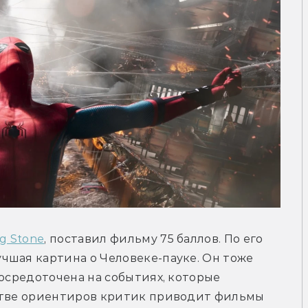
ng Stone
, поставил фильму 75 баллов. По его 
шая картина о Человеке-пауке. Он тоже 
осредоточена на событиях, которые 
стве ориентиров критик приводит фильмы 