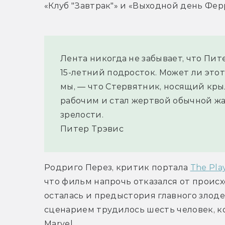
«Клуб "Завтрак"» и «Выходной день Фер
Лента никогда не забывает, что Пит
15-летний подросток. Может ли этот
мы, — что Стервятник, носящий крыл
рабочим и стал жертвой обычной жа
зрелости.
Питер Трэвис
Родриго Перез, критик портала 
The Play
что фильм напрочь отказался от происхо
осталась и предыстория главного злодея
сценарием трудилось шесть человек, к
Marvel.