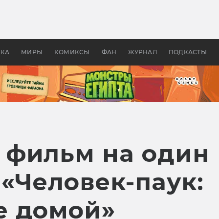
 фильмы смотреть в
Как создавались «Страшил
те 2026? В мире —
фильм, без которого не б
липсис, в России —
бы «Властелина колец»
ие комедии
УКА
МИРЫ
КОМИКСЫ
ФАН
ЖУРНАЛ
ПОДКАСТЫ
фильм на один 
«Человек-паук:
е домой»