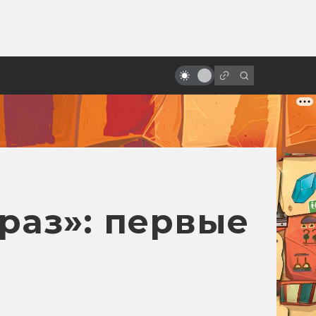
ы»:
ыло
Кэмерон и Спилберг обсуждают
инопланетян и будущее
раз»: первые