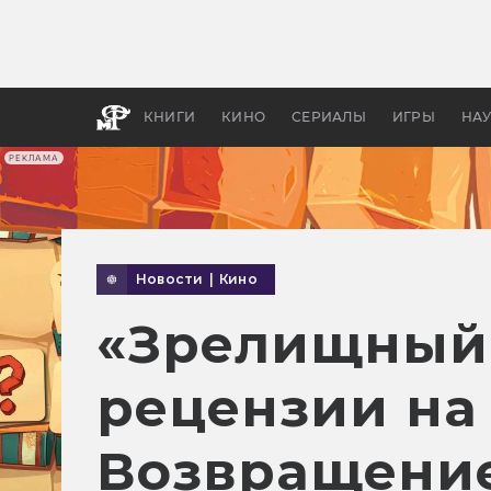
Какие
авгус
апока
детск
КНИГИ
КИНО
СЕРИАЛЫ
ИГРЫ
НА
РЕКЛАМА
Новости
|
Кино
«Зрелищный 
рецензии на 
Возвращени