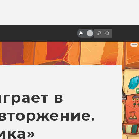
от
Лучшая экранизация Лема по
мнению самого Лема
грает в
вторжение.
ика»