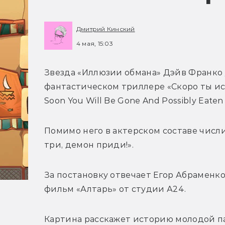
Дмитрий Кинский
4 мая, 15:03
Звезда «Иллюзии обмана» Дэйв Франко 
фантастическом триллере «Скоро ты исч
Soon You Will Be Gone And Possibly Eaten
Помимо него в актерском составе числит
три, демон приди!».
За постановку отвечает Егор Абраменко
фильм «Алтарь» от студии А24.
Картина расскажет историю молодой па