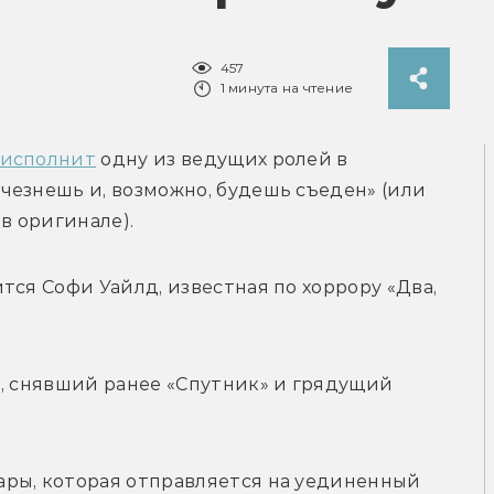
457
1 минута на чтение
исполнит
 одну из ведущих ролей в 
езнешь и, возможно, будешь съеден» (или 
 в оригинале).
ся Софи Уайлд, известная по хоррору «Два, 
, снявший ранее «Спутник» и грядущий 
ры, которая отправляется на уединенный 