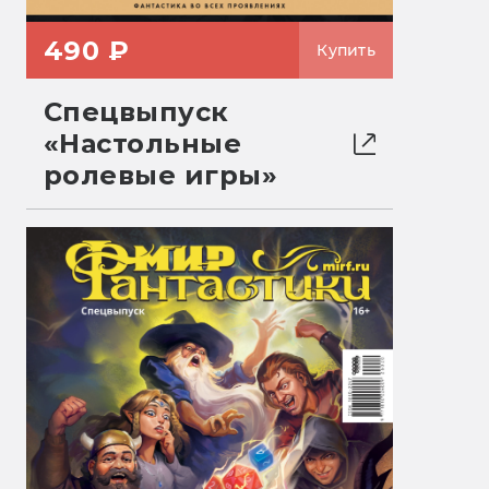
490 ₽
Купить
Спецвыпуск
«Настольные
ролевые игры»