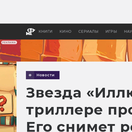
Как с
фильм
бы «В
КНИГИ
КИНО
СЕРИАЛЫ
ИГРЫ
НА
РЕКЛАМА
Новости
Звезда «Илл
триллере пр
Его снимет 