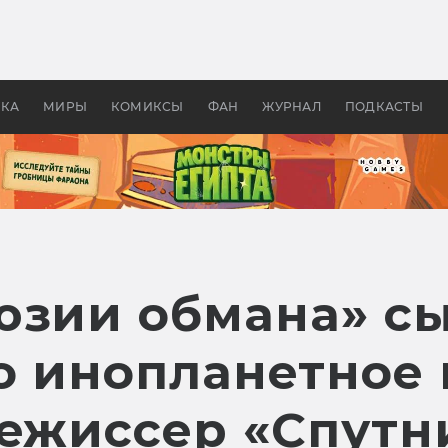
оздавались «Страшилы»:
«Одиссея» Нолана: что эт
, без которого не было
фильм сделал с Гомером и
ластелина колец»
Древней Грецией
УКА
МИРЫ
КОМИКСЫ
ФАН
ЖУРНАЛ
ПОДКАСТЫ
юзии обмана» сы
о инопланетное 
режиссер «Спутн