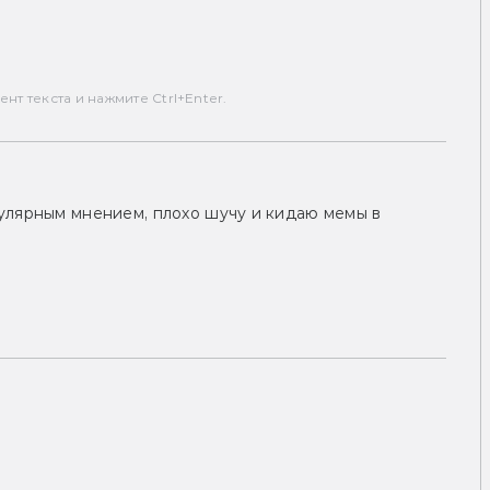
т текста и нажмите Ctrl+Enter.
улярным мнением, плохо шучу и кидаю мемы в