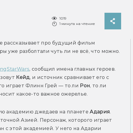
1019
1 минута на чтение
е рассказывает про будущий фильм 
ingStarWars
, сообщил имена главных героев. 
зовут 
Кейд
, и источник сравнивает его с 
го играет Флинн Грей — то ли 
Рон
, то ли 
ую академию джедаев на планете 
Адария
. 
точной Азией. Персонаж, которого играет 
н с этой академией. У него на Адарии 