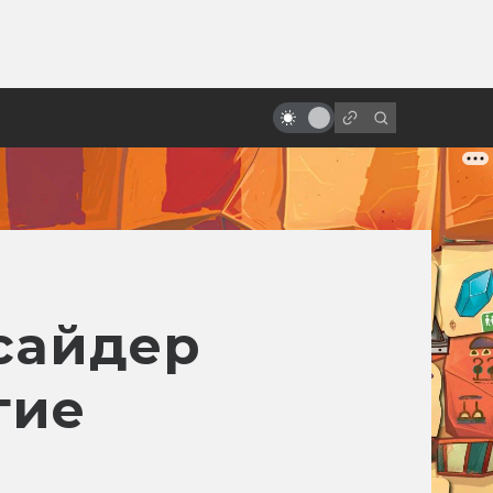
ы»:
ыло
Джосс Уидон, создатель
«Светлячка» и «Мстителей»
сайдер
гие