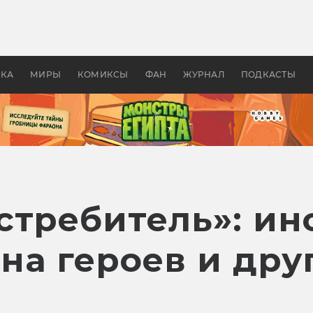
 фильмы смотреть в
Как создавались «Страшил
те 2026? В мире —
фильм, без которого не б
липсис, в России —
бы «Властелина колец»
ие комедии
УКА
МИРЫ
КОМИКСЫ
ФАН
ЖУРНАЛ
ПОДКАСТЫ
стребитель»: ин
на героев и дру
и