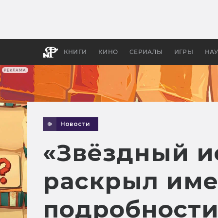
Какие
авгус
апока
детск
КНИГИ
КИНО
СЕРИАЛЫ
ИГРЫ
НА
РЕКЛАМА
Новости
«Звёздный и
раскрыл име
подробност