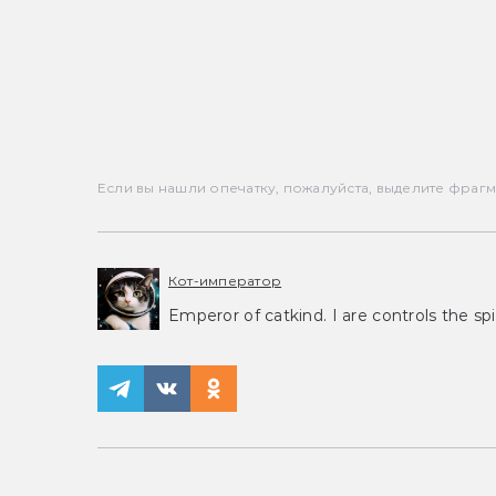
Если вы нашли опечатку, пожалуйста, выделите фрагмен
Кот-император
Emperor of catkind. I are controls the spi