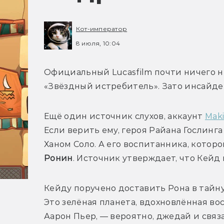
Кот-император
8 июля, 10:04
Официальный Lucasfilm почти ничего н
Ещё один источник слухов, аккаунт 
Mak
Если верить ему, героя Райана Гослинга 
Ханом Соло. А его воспитанника, которо
Ронин
Кейду поручено доставить Рона в тайн
Это зелёная планета, вдохновлённая вос
Аарон Пьер, — вероятно, джедай и связа