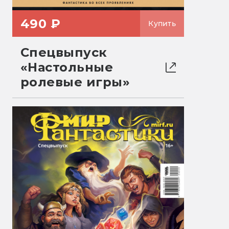
490 ₽
Купить
Спецвыпуск
«Настольные
ролевые игры»