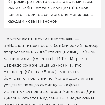
К премьере нового сериала вспоминаем, 
как из Бобы Фетта вырос целый народ и 
как его героическая история менялась с 
каждым новым каноном.
Не уступают и другие персонажи — 
в «Наследнице» просто бомбический подбор 
второстепенных действующих лиц. Саймон 
Кассианидис («Агенты Щ.И.Т.»), Мерседес 
Варнадо (она же Саша Бэнкс) и Титус 
Уэлливер («Лост», «Босх») смотрятся 
брутально и органично. Мандо даже опять 
уступает первую скрипку — на фоне 
истинных сынов и дочерей Мандалора Дин 
Джарин кажется медленным и неуклюжим 
имитатором, хотя совсем уж упасть 