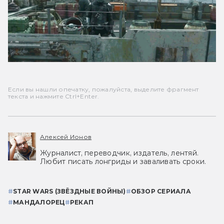
Если вы нашли опечатку, пожалуйста, выделите фрагмент
текста и нажмите Ctrl+Enter.
Алексей Ионов
Журналист, переводчик, издатель, лентяй.
Любит писать лонгриды и заваливать сроки.
#
STAR WARS (ЗВЁЗДНЫЕ ВОЙНЫ)
#
ОБЗОР СЕРИАЛА
#
МАНДАЛОРЕЦ
#
РЕКАП