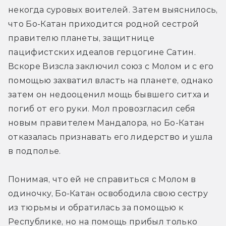
некогда суровых воителей. Затем выяснилось, 
что Бо-Катан приходится родной сестрой 
правителю планеты, защитнице 
пацифистских идеалов герцогине Сатин. 
Вскоре Визсла заключил союз с Молом и с его 
помощью захватил власть на планете, однако 
затем он недооценил мощь бывшего ситха и 
погиб от его руки. Мол провозгласил себя 
новым правителем Мандалора, но Бо-Катан 
отказалась признавать его лидерство и ушла 
в подполье.
Понимая, что ей не справиться с Молом в 
одиночку, Бо-Катан освободила свою сестру 
из тюрьмы и обратилась за помощью к 
Республике, но на помощь прибыл только 