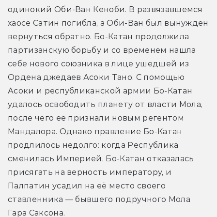
одинокий Оби-Ван Кеноби. В развязавшемся 
хаосе Сатин погибла, а Оби-Ван был вынужден 
вернуться обратно. Бо-Катан продолжила 
партизанскую борьбу и со временем нашла 
себе нового союзника в лице ушедшей из 
Ордена джедаев Асоки Тано. С помощью 
Асоки и республиканской армии Бо-Катан 
удалось освободить планету от власти Мола, 
после чего её признали новым регентом 
Мандалора. Однако правление Бо-Катан 
продлилось недолго: когда Республика 
сменилась Империей, Бо-Катан отказалась 
присягать на верность императору, и 
Палпатин усадил на её место своего 
ставленника — бывшего подручного Мола 
Гара Саксона.