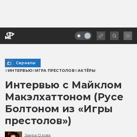
Сериалы
#
ИНТЕРВЬЮ
#
ИГРА ПРЕСТОЛОВ
#
АКТЁРЫ
Интервью с Майклом
Макэлхаттоном (Русе
Болтоном из «Игры
престолов»)
Заира Озова