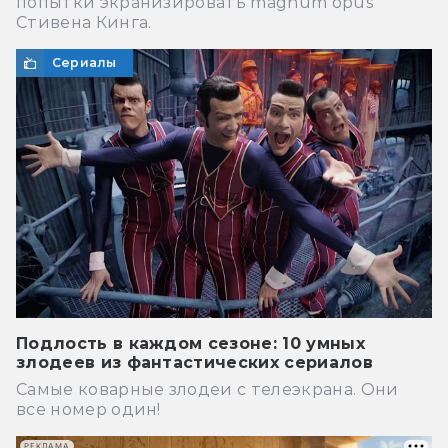
попытки экранизировать magnum opus
Стивена Кинга.
Сериалы
Подлость в каждом сезоне: 10 умных
злодеев из фантастических сериалов
Самые коварные злодеи с телеэкрана. Они
все номер один!
РЕКЛАМА