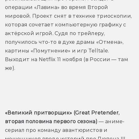
операции «Лавина» во время Второй 
мировой. Проект снят в технике триоскопии, 
которая сочетает компьютерную графику с 
актёрской игрой. Судя по трейлеру, 
получилось что-то в духе драмы «Отмена», 
картины «Помутнение» и игр Telltale. 
Выходит на Netflix 11 ноября (в России — там 
же).
Трейлер
«Великий притворщик» (Great Pretender, 
вторая половина первого сезона) 
— аниме-
сериал про команду авантюристов и 
мошенников вроде историй про Люпена III 