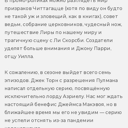
В промо-роликах можно разглядеть мир 
призраков Читтагацце (хотя по виду он будто 
не такой уж и зловещий, как в книгах), совет 
ведьм, собрание церковников, чудесный нож, 
путешествие Лиры по нашему миру и 
трагичную сцену с Ли Скорсби. Создатели 
уделят больше внимания и Джону Парри, 
отцу Уилла.
К сожалению, в сезоне выйдет всего семь 
эпизодов. Джек Торн с разрешения Пулмана 
написал отдельную серию, посвящённую 
исключительно лорду Азриелу. Нас мог ждать 
настоящий бенефис Джеймса Макэвоя, но в 
ближайшее время мы его не увидим — серию 
не успели отснять из-за пандемии 