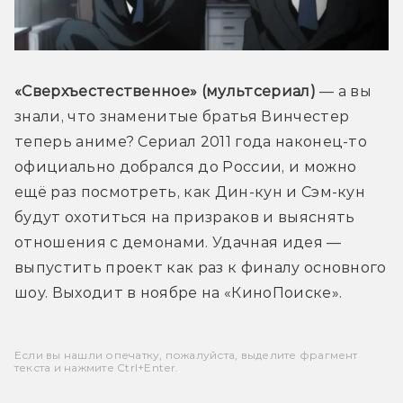
«Сверхъестественное» (мультсериал) 
— а вы 
знали, что знаменитые братья Винчестер 
теперь аниме? Сериал 2011 года наконец-то 
официально добрался до России, и можно 
ещё раз посмотреть, как Дин-кун и Сэм-кун 
будут охотиться на призраков и выяснять 
отношения с демонами. Удачная идея — 
выпустить проект как раз к финалу основного 
шоу. Выходит в ноябре на «КиноПоиске».
Если вы нашли опечатку, пожалуйста, выделите фрагмент
текста и нажмите Ctrl+Enter.