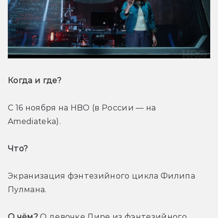
Когда и где? 
С 16 ноября на HBO (в России — на 
Amediateka).
Что? 
Экранизация фэнтезийного цикла Филипа 
Пулмана.
О чём?
 О девочке Лире из фэнтезийного 