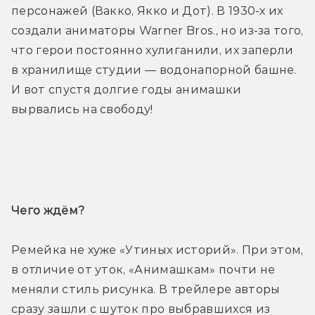
персонажей (Вакко, Якко и Дот). В 1930-х их 
создали аниматоры Warner Bros., но из-за того, 
что герои постоянно хулиганили, их заперли 
в хранилище студии — водонапорной башне. 
И вот спустя долгие годы анимашки 
вырвались на свободу!
Трейлер
Чего ждём? 
Ремейка не хуже «Утиных историй». При этом, 
в отличие от уток, «Анимашкам» почти не 
меняли стиль рисунка. В трейлере авторы 
сразу зашли с шуток про выбравшихся из 