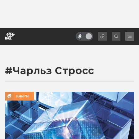
#
Чарльз Стросс
Книги