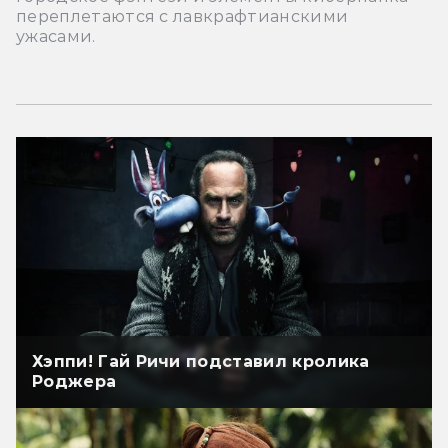
переплетаются с лавкрафтианскими
ужасами.
Хэппи! Гай Ричи подставил кролика
Роджера