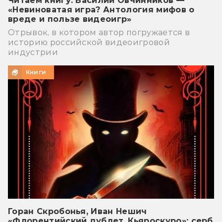
Читаем книгу: Василий Овчинников —
«Невиноватая игра? Антология мифов о
вреде и пользе видеоигр»
Отрывок, в котором автор погружается в
историю российской видеоигровой
индустрии
Книги
Горан Скробонья, Иван Нешич
«Флорентийский дублет. Кьяроскуро»: серб