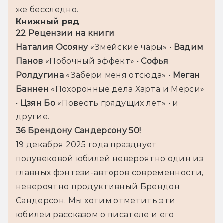
же бесследно.
Книжный ряд
22 Рецензии на книги
Наталия Осояну 
«Змейские чары» • 
Вадим 
Панов 
«Побочный эффект» • 
Софья 
Ролдугина 
«Забери меня отсюда» • 
Меган 
Баннен 
«Похоронные дела Харта и Мёрси» 
• 
Цзян Бо 
«Повесть грядущих лет» • и 
другие.
36 Брендону Сандерсону 50!
19 декабря 2025 года празднует 
полувековой юбилей невероятно один из 
главных фэнтези-авторов современности, 
невероятно продуктивный Брендон 
Сандерсон. Мы хотим отметить эти 
юбилеи рассказом о писателе и его 