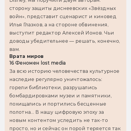
Disney, мы поручили двум авторам: 
сторону защиты диснеевских «Звёздных 
войн», представит сценарист и киновед 
Илья Глазков, а на стороне обвинения, 
выступит редактор Алексей Ионов. Чьи 
доводы убедительнее — решать, конечно, 
вам.
Врата миров
16 Феномен lost media
За всю историю человечества культурное 
наследие регулярно уничтожалось: 
горели библиотеки, разрушались 
бомбардировками музеи и памятники, 
похищались и портились бесценные 
полотна… В нашу цифровую эпоху за 
новым контентом уследить не так-то 
просто, но и сейчас он порой теряется так 