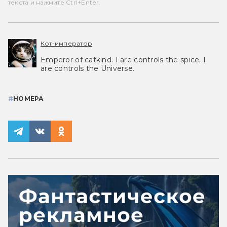
текста и нажмите Ctrl+Enter.
Кот-император
Emperor of catkind. I are controls the spice, I
are controls the Universe.
#
НОМЕРА