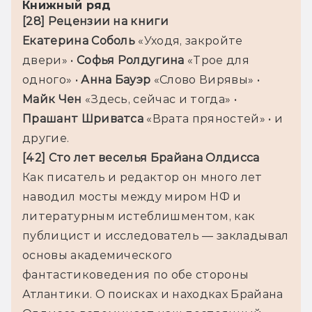
Книжный ряд
[28] Рецензии на книги
Екатерина Соболь 
«Уходя, закройте 
двери» • 
Софья Ролдугина 
«Трое для 
одного» • 
Анна Бауэр 
«Слово Вирявы» • 
Майк Чен 
«Здесь, сейчас и тогда» • 
Прашант Шриватса 
«Врата пряностей» • и 
другие.
[42] Сто лет веселья Брайана Олдисса
Как писатель и редактор он много лет 
наводил мосты между миром НФ и 
литературным истеблишментом, как 
публицист и исследователь — закладывал 
основы академического 
фантастиковедения по обе стороны 
Атлантики. О поисках и находках Брайана 