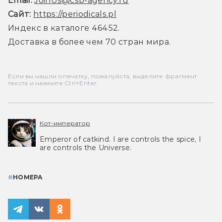
Email:
JoinUs@csb-agency.ru
Сайт:
https://periodicals.pl
Индекс в каталоге 46452.
Доставка в более чем 70 стран мира.
Если вы нашли опечатку, пожалуйста, выделите фрагмент
текста и нажмите Ctrl+Enter.
Кот-император
Emperor of catkind. I are controls the spice, I
are controls the Universe.
#
НОМЕРА