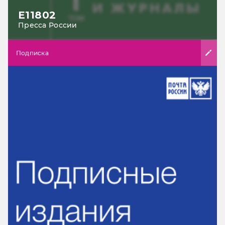
Е11802
Пресса России
Подписка