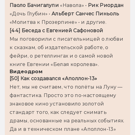
Паоло Бачигалупи 
«Навола» • 
Рик Риордан 
«Дочь Глубин» • 
Альберт Санчес Пиньоль 
«Молитва к Прозерпине» • и другие.
[44] Беседа с Евгенией Сафоновой
Мы поговорили с писательницей о любви 
к сказкам, об издательской работе, о 
фейри, о ретеллингах и о самой новой 
книге Евгении «Белая королева».
Видеодром
[50] Как создавался «Аполлон-13»
Нет, мы не считаем, что полёты на Луну — 
фантастика. Просто это по-настоящему 
знаковое кино установило золотой 
стандарт того, как следует снимать 
драмы, основанные на реальных событиях. 
Да и в техническом плане «Аполлон-13» 