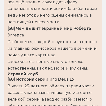
всё ещё вполне может дать фору 
современным космическим блокбастерам, 
ведь некоторые его сцены снимались в 
настоящей невесомости…
[58] Чем дышит экранный мир Роберта 
Эггерса
Разберёмся, как действует оптика одного 
из главных режиссёров нашего времени и 
почему в его картинах 
сверхъестественные силы столь же 
естественны, как лес, море и вулканы.
Игровой клуб
[68] История серии игр Deus Ex
В честь 25-летнего юбилея первой части 
рассказываем захватывающую историю 
великой серии, а заодно разбираемся, о 
чём никогда не просил Адам Дженсен, кто 