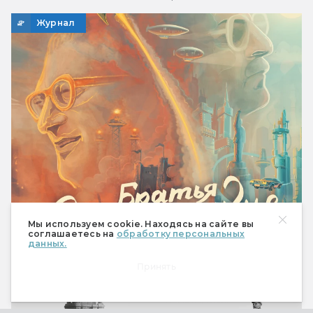
Журнал
Мир фантастики. Спецвыпуск «Братья
Мы используем cookie. Находясь на сайте вы
Стругацкие»
соглашаетесь на
обработку персональных
данных.
Мир, в котором хочется жить
Принять
Журнал