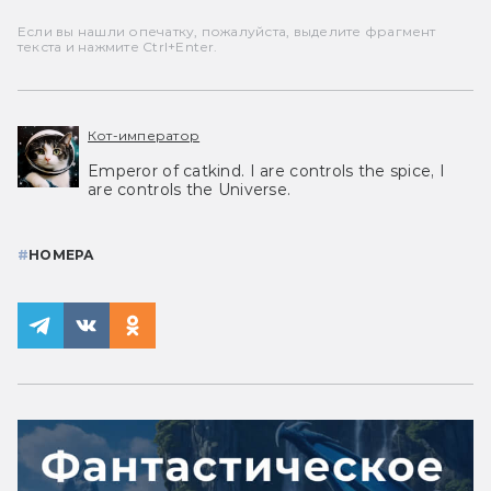
Если вы нашли опечатку, пожалуйста, выделите фрагмент
текста и нажмите Ctrl+Enter.
Кот-император
Emperor of catkind. I are controls the spice, I
are controls the Universe.
#
НОМЕРА