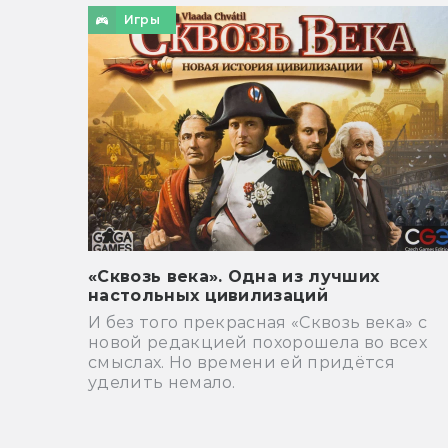
Игры
«Сквозь века». Одна из лучших
настольных цивилизаций
И без того прекрасная «Сквозь века» с
новой редакцией похорошела во всех
смыслах. Но времени ей придётся
уделить немало.