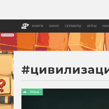
Какие
авгус
апока
детск
КНИГИ
КИНО
СЕРИАЛЫ
ИГРЫ
НА
РЕКЛАМА
#
цивилизац
Игры