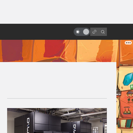
ы»:
ыло
Как смотрится «Месть ситхов»
спустя двадцать лет?