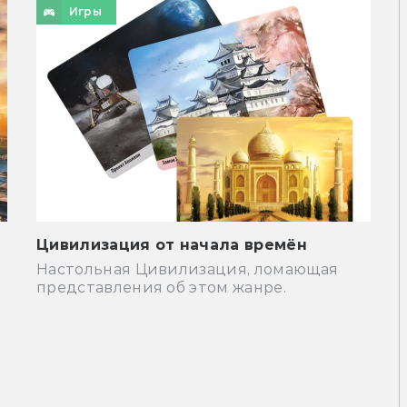
Игры
Цивилизация от начала времён
Настольная Цивилизация, ломающая
у
представления об этом жанре.
и