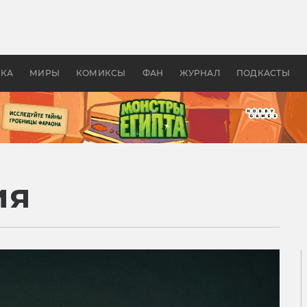
 фильмы смотреть в
Как создавались «Страшил
те 2026? В мире —
фильм, без которого не б
липсис, в России —
бы «Властелина колец»
ие комедии
УКА
МИРЫ
КОМИКСЫ
ФАН
ЖУРНАЛ
ПОДКАСТЫ
ия