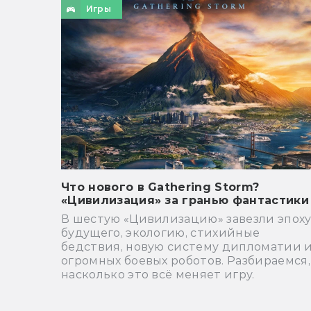
Игры
Что нового в Gathering Storm?
«Цивилизация» за гранью фантастики
В шестую «Цивилизацию» завезли эпох
будущего, экологию, стихийные
бедствия, новую систему дипломатии 
огромных боевых роботов. Разбираемся,
насколько это всё меняет игру.