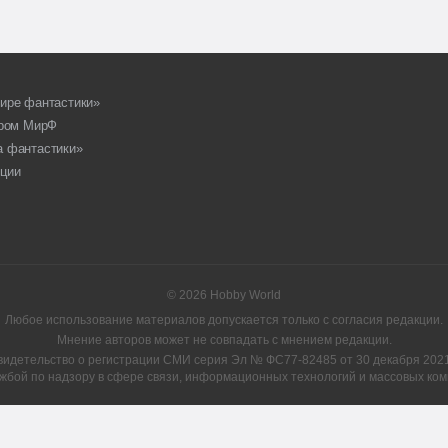
ире фантастики»
ором МирФ
а фантастики»
ции
© 2026 Hobby World
Любое использование материалов допускается только с согласия редакции.
Мнение авторов может не совпадать с мнением редакции.
видетельство о регистрации СМИ серия Эл № ФС77-82485 от 30 декабря 2021 
жбой по надзору в сфере связи, информационных технологий и массовых ком