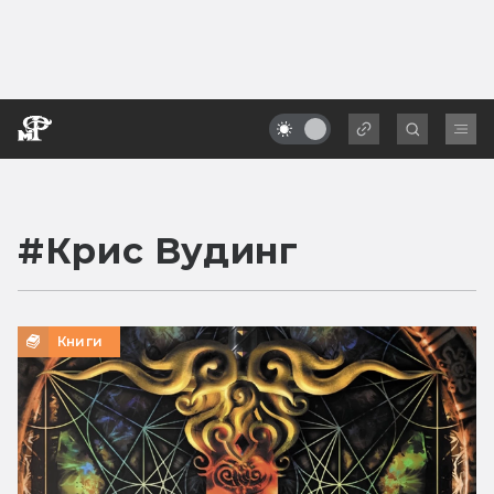
#
Крис Вудинг
Книги