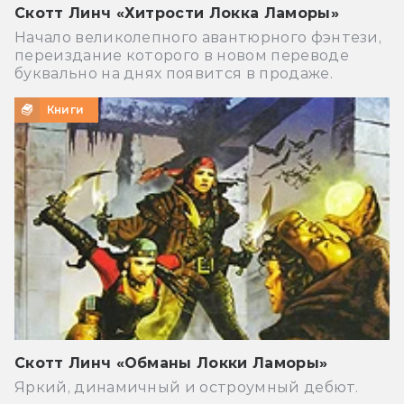
Скотт Линч «Хитрости Локка Ламоры»
Начало великолепного авантюрного фэнтези,
переиздание которого в новом переводе
буквально на днях появится в продаже.
Книги
Скотт Линч «Обманы Локки Ламоры»
Яркий, динамичный и остроумный дебют.