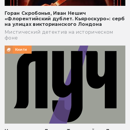
Горан Скробонья, Иван Нешич
«Флорентийский дублет. Кьяроскуро»: серб
на улицах викторианского Лондона
Мистический детектив на историческом
фоне
Книги