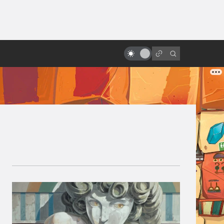
ы»:
ыло
Мультфильмы — самые точные
экранизации DC