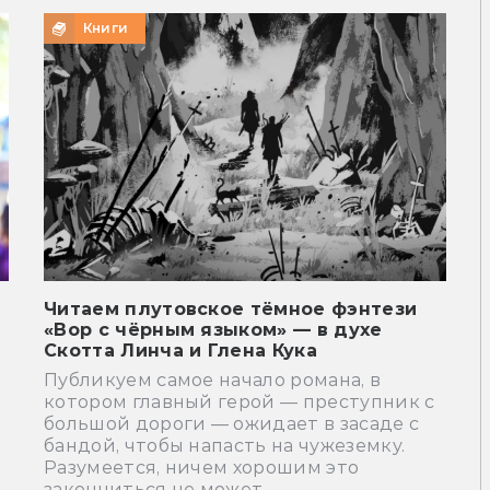
Книги
Читаем плутовское тёмное фэнтези
«Вор с чёрным языком» — в духе
Скотта Линча и Глена Кука
Публикуем самое начало романа, в
котором главный герой — преступник с
большой дороги — ожидает в засаде с
бандой, чтобы напасть на чужеземку.
Разумеется, ничем хорошим это
закончиться не может.