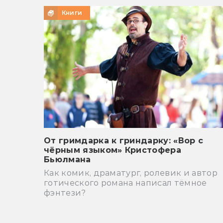
Книги
От гримдарка к гриндарку: «Вор с
чёрным языком» Кристофера
Бьюлмана
Как комик, драматург, ролевик и автор
готического романа написал тёмное
фэнтези?