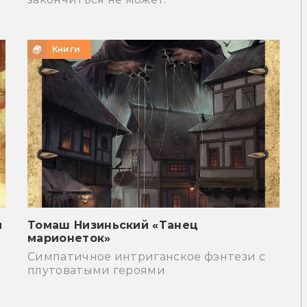
Книги
й
Томаш Низиньский «Танец
марионеток»
Симпатичное интриганское фэнтези с
плутоватыми героями