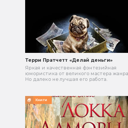
Терри Пратчетт «Делай деньги»
Яркая и качественная фэнтезийная
юмористика от великого мастера жанра
Но далеко не лучшая его работа.
Книги