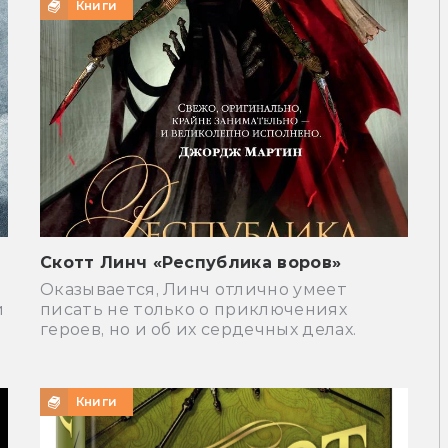
Книги
Скотт Линч «Республика воров»
Оказывается, Линч отлично умеет
и
писать не только о приключениях
героев, но и об их сердечных делах.
Книги