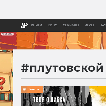
Какие
авгус
апока
детск
КНИГИ
КИНО
СЕРИАЛЫ
ИГРЫ
НА
РЕКЛАМА
#
плутовской
Книги