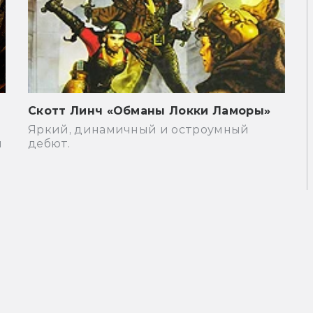
Скотт Линч «Обманы Локки Ламоры»
Яркий, динамичный и остроумный
м
дебют.