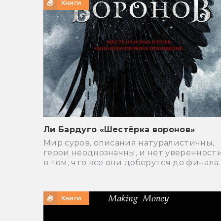
Книги
Ли Бардуго «Шестёрка воронов»
Мир суров, описания натуралистичны,
герои неоднозначны, и нет уверенност
в том, что все они доберутся до финала.
Книги