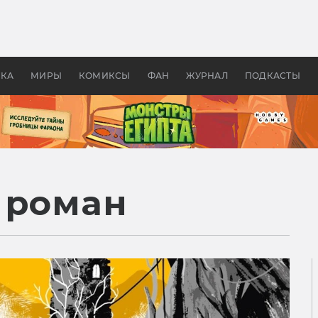
 фильмы смотреть в
Как создавались «Страшил
те 2026? В мире —
фильм, без которого не б
липсис, в России —
бы «Властелина колец»
ие комедии
УКА
МИРЫ
КОМИКСЫ
ФАН
ЖУРНАЛ
ПОДКАСТЫ
 роман