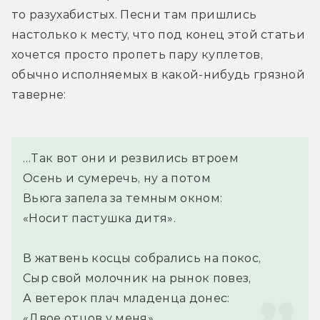
то разухабистых. Песни там пришлись 
настолько к месту, что под конец этой статьи 
хочется просто пропеть пару куплетов, 
обычно исполняемых в какой-нибудь грязной 
таверне:
…Так вот они и резвились втроем
Осень и сумеречь, ну а потом
Вьюга запела за темным окном:
«Носит пастушка дитя».
В жатвень косцы собрались на покос,
Сыр свой молочник на рынок повез,
А ветерок плач младенца донес:
«Двое отцов у меня».