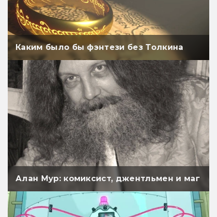
Каким было бы фэнтези без Толкина
Алан Мур: комиксист, джентльмен и маг