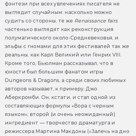
фэнтези при всех увлечениях писателя не 
выглядит случайным: насколько можно 
судить со стороны, те же 
Renaissance fair
s
частенько выглядят как реконструкция 
полумагического около-Средневековья, и 
эльфы с гномами для этих фестивалей так же 
реальны, как Карл Великий или Генрих VIII. 
Кроме того, Бьюлман рассказывал, что в 
юности был большим фанатом игры 
Dungeons & Dragons, а среди своих любимых 
авторов называет, к примеру, Джо 
Аберкромби. Он, кстати, и стал одной из 
составляющих формулы «Вора с черным 
языком»; второй (и очень неожиданный) 
ингредиент — творчество драматурга и 
режиссера Мартина Макдоны («Залечь на дно 