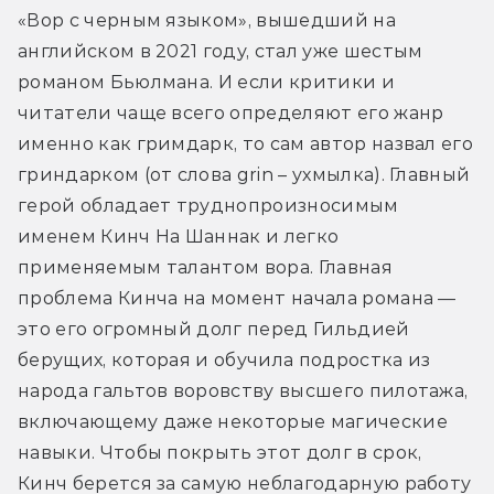
«Вор с черным языком», вышедший на 
английском в 2021 году, стал уже шестым 
романом Бьюлмана. И если критики и 
читатели чаще всего определяют его жанр 
именно как гримдарк, то сам автор назвал его 
гриндарком (от слова grin – ухмылка). Главный 
герой обладает труднопроизносимым 
именем Кинч На Шаннак и легко 
применяемым талантом вора. Главная 
проблема Кинча на момент начала романа — 
это его огромный долг перед Гильдией 
берущих, которая и обучила подростка из 
народа гальтов воровству высшего пилотажа, 
включающему даже некоторые магические 
навыки. Чтобы покрыть этот долг в срок, 
Кинч берется за самую неблагодарную работу 