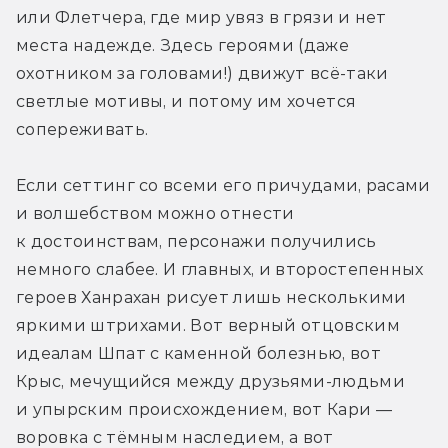
или Флетчера, где мир увяз в грязи и нет 
места надежде. Здесь героями (даже 
охотником за головами!) движут всё-таки 
светлые мотивы, и потому им хочется 
сопереживать.
Если сеттинг со всеми его причудами, расами 
и волшебством можно отнести 
к достоинствам, персонажи получились 
немного слабее. И главных, и второстепенных 
героев Ханрахан рисует лишь несколькими 
яркими штрихами. Вот верный отцовским 
идеалам Шпат с каменной болезнью, вот 
Крыс, мечущийся между друзьями-людьми 
и упырским происхождением, вот Кари — 
воровка с тёмным наследием, а вот 