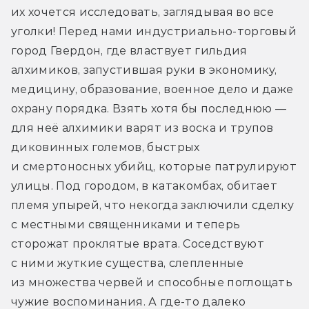
их хочется исследовать, заглядывая во все 
уголки! Перед нами индустриально-торговый 
город Гвердон, где властвует гильдия 
алхимиков, запустившая руки в экономику, 
медицину, образование, военное дело и даже 
охрану порядка. Взять хотя бы последнюю — 
для неё алхимики варят из воска и трупов 
диковинных големов, быстрых 
и смертоносных убийц, которые патрулируют 
улицы. Под городом, в катакомбах, обитает 
племя упырей, что некогда заключили сделку 
с местными священниками и теперь 
сторожат проклятые врата. Соседствуют 
с ними жуткие существа, слепленные 
из множества червей и способные поглощать 
чужие воспоминания. А где-то далеко 